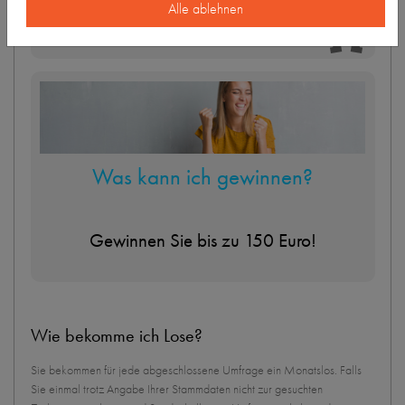
Alle ablehnen
Habe ich gewonnen?
Was kann ich gewinnen?
Gewinnen Sie bis zu 150 Euro!
Wie bekomme ich Lose?
Sie bekommen für jede abgeschlossene Umfrage ein Monatslos. Falls
Sie einmal trotz Angabe Ihrer Stammdaten nicht zur gesuchten