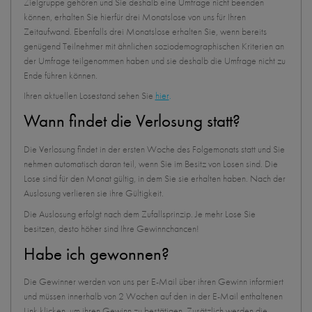
Zielgruppe gehören und Sie deshalb eine Umfrage nicht beenden
können, erhalten Sie hierfür drei Monatslose von uns für Ihren
Zeitaufwand. Ebenfalls drei Monatslose erhalten Sie, wenn bereits
genügend Teilnehmer mit ähnlichen soziodemographischen Kriterien an
der Umfrage teilgenommen haben und sie deshalb die Umfrage nicht zu
Ende führen können.
Ihren aktuellen Losestand sehen Sie
hier
.
Wann findet die Verlosung statt?
Die Verlosung findet in der ersten Woche des Folgemonats statt und Sie
nehmen automatisch daran teil, wenn Sie im Besitz von Losen sind. Die
Lose sind für den Monat gültig, in dem Sie sie erhalten haben. Nach der
Auslosung verlieren sie ihre Gültigkeit.
Die Auslosung erfolgt nach dem Zufallsprinzip. Je mehr Lose Sie
besitzen, desto höher sind Ihre Gewinnchancen!
Habe ich gewonnen?
Die Gewinner werden von uns per E-Mail über ihren Gewinn informiert
und müssen innerhalb von 2 Wochen auf den in der E-Mail enthaltenen
Link klicken, um ihren Gewinn zu bestätigen. Zusätzlich werden die