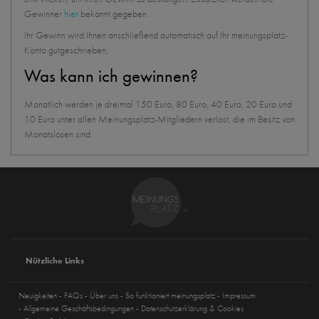
Gewinner
hier
bekannt gegeben.
Ihr Gewinn wird Ihnen anschließend automatisch auf Ihr meinungsplatz-
Konto gutgeschrieben,
Was kann ich gewinnen?
Monatlich werden je dreimal 150 Euro, 80 Euro, 40 Euro, 20 Euro und
10 Euro unter allen Meinungsplatz-Mitgliedern verlost, die im Besitz von
Monatslosen sind.
Nützliche Links
Neuigkeiten
FAQs
Über uns
So funktioniert meinungsplatz
Impressum
Allgemeine Geschäftsbedingungen
Datenschutzerklärung & Cookies